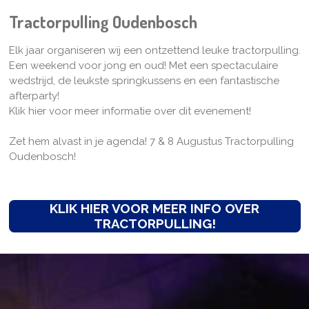
Tractorpulling Oudenbosch
Elk jaar organiseren wij een ontzettend leuke tractorpulling.
Een weekend voor jong en oud! Met een spectaculaire
wedstrijd, de leukste springkussens en een fantastische
afterparty!
Klik hier voor meer informatie over dit evenement!
Zet hem alvast in je agenda! 7 & 8 Augustus Tractorpulling
Oudenbosch!
KLIK HIER VOOR MEER INFO OVER
TRACTORPULLING!