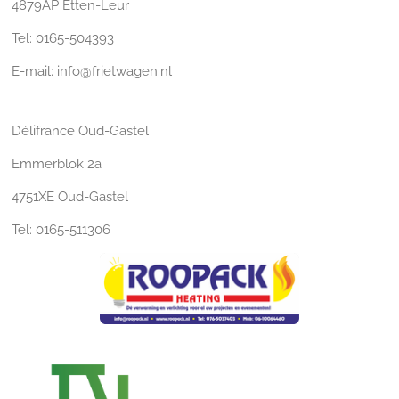
4879AP Etten-Leur
Tel: 0165-504393
E-mail: info@frietwagen.nl
Délifrance Oud-Gastel
Emmerblok 2a
4751XE Oud-Gastel
Tel: 0165-511306