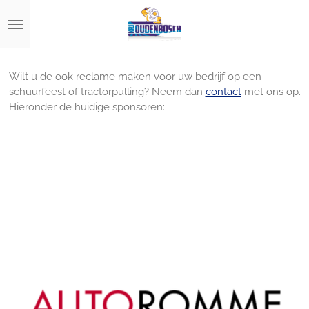
Ga
direct
naar
de
hoofdinhoud
Wilt u de ook reclame maken voor uw bedrijf op een
schuurfeest of tractorpulling? Neem dan
contact
met ons op.
Hieronder de huidige sponsoren: